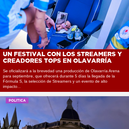
UN FESTIVAL CON LOS STREAMERS Y
CREADORES TOPS EN OLAVARRÍA
Se oficializará a la brevedad una producción de Olavarría Arena
para septiembre, que ofrecerá durante 5 días la llegada de la
Fórmula S, la selección de Streamers y un evento de alto
impacto...
POLITICA