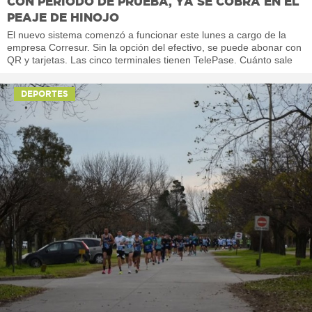
CON PERÍODO DE PRUEBA, YA SE COBRA EN EL
PEAJE DE HINOJO
El nuevo sistema comenzó a funcionar este lunes a cargo de la
empresa Corresur. Sin la opción del efectivo, se puede abonar con
QR y tarjetas. Las cinco terminales tienen TelePase. Cuánto sale
DEPORTES