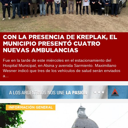
CON LA PRESENCIA DE KREPLAK, EL
MUNICIPIO PRESENTÓ CUATRO
NUEVAS AMBULANCIAS
Fue en la tarde de este miércoles en el estacionamiento del
Hospital Municipal, en Alsina y avenida Sarmiento. Maximiliano
Wesner indicó que tres de los vehículos de salud serán enviados
a...
INFORMACIÓN GENERAL