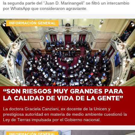
la segunda parte del “Juan D. Marinangeli” se filtró un intercambio
por WhatsApp que consideraron agraviante.
INFORMACIÓN GENERAL
“SON RIESGOS MUY GRANDES PARA
LA CALIDAD DE VIDA DE LA GENTE”
La doctora Graciela Canziani, ex docente de la Unicen y
prestigiosa autoridad en materia de medio ambiente cuestionó la
Ley de Tierras impulsada por el Gobierno nacional.
INFORMACIÓN GENERAL