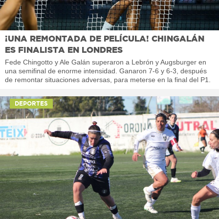
¡UNA REMONTADA DE PELÍCULA! CHINGALÁN
ES FINALISTA EN LONDRES
Fede Chingotto y Ale Galán superaron a Lebrón y Augsburger en
una semifinal de enorme intensidad. Ganaron 7-6 y 6-3, después
de remontar situaciones adversas, para meterse en la final del P1.
DEPORTES