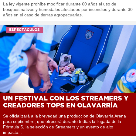
La ley vigente prohíbe modificar durante 60 años el uso de
bosques nativos y humedales afectados por incendios y durante 30
años en el caso de tierras agropecuarias.
ESPECTÁCULOS
UN FESTIVAL CON LOS STREAMERS Y
CREADORES TOPS EN OLAVARRÍA
Se oficializará a la brevedad una producción de Olavarría Arena
para septiembre, que ofrecerá durante 5 días la llegada de la
Fórmula S, la selección de Streamers y un evento de alto
impacto...