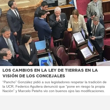
LOS CAMBIOS EN LA LEY DE TIERRAS EN LA
VISIÓN DE LOS CONCEJALES
“Pancho” González pidió a sus legisladores respetar la tradición de
la UCR, Federico Aguilera denunció que “pone en riesgo la propia
Nación” y Marcelo Petehs vio con buenos ojos las modificaciones.