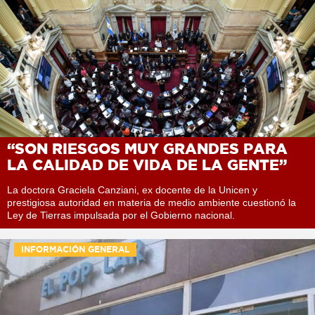
“SON RIESGOS MUY GRANDES PARA
LA CALIDAD DE VIDA DE LA GENTE”
La doctora Graciela Canziani, ex docente de la Unicen y
prestigiosa autoridad en materia de medio ambiente cuestionó la
Ley de Tierras impulsada por el Gobierno nacional.
INFORMACIÓN GENERAL