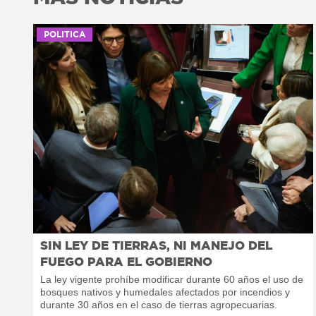
POLITICA
SIN LEY DE TIERRAS, NI MANEJO DEL
FUEGO PARA EL GOBIERNO
La ley vigente prohíbe modificar durante 60 años el uso de
bosques nativos y humedales afectados por incendios y
durante 30 años en el caso de tierras agropecuarias.