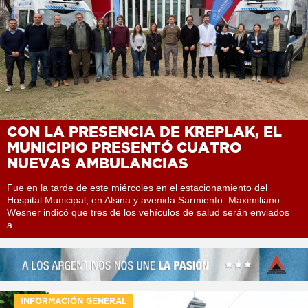
CON LA PRESENCIA DE KREPLAK, EL
MUNICIPIO PRESENTÓ CUATRO
NUEVAS AMBULANCIAS
Fue en la tarde de este miércoles en el estacionamiento del
Hospital Municipal, en Alsina y avenida Sarmiento. Maximiliano
Wesner indicó que tres de los vehículos de salud serán enviados
a...
INFORMACIÓN GENERAL