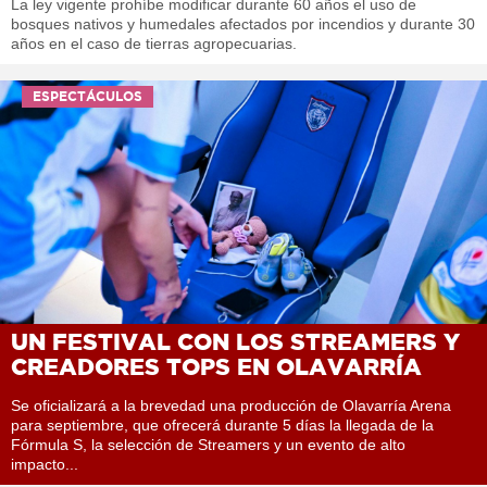
La ley vigente prohíbe modificar durante 60 años el uso de
bosques nativos y humedales afectados por incendios y durante 30
años en el caso de tierras agropecuarias.
ESPECTÁCULOS
UN FESTIVAL CON LOS STREAMERS Y
CREADORES TOPS EN OLAVARRÍA
Se oficializará a la brevedad una producción de Olavarría Arena
para septiembre, que ofrecerá durante 5 días la llegada de la
Fórmula S, la selección de Streamers y un evento de alto
impacto...