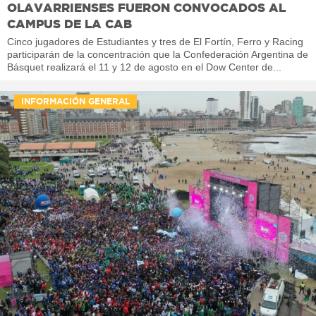
OLAVARRIENSES FUERON CONVOCADOS AL
CAMPUS DE LA CAB
Cinco jugadores de Estudiantes y tres de El Fortín, Ferro y Racing
participarán de la concentración que la Confederación Argentina de
Básquet realizará el 11 y 12 de agosto en el Dow Center de...
INFORMACIÓN GENERAL