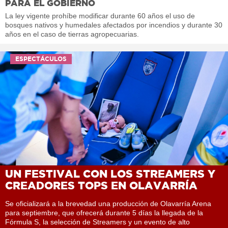
PARA EL GOBIERNO
La ley vigente prohíbe modificar durante 60 años el uso de
bosques nativos y humedales afectados por incendios y durante 30
años en el caso de tierras agropecuarias.
ESPECTÁCULOS
UN FESTIVAL CON LOS STREAMERS Y
CREADORES TOPS EN OLAVARRÍA
Se oficializará a la brevedad una producción de Olavarría Arena
para septiembre, que ofrecerá durante 5 días la llegada de la
Fórmula S, la selección de Streamers y un evento de alto