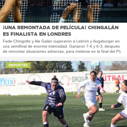
¡UNA REMONTADA DE PELÍCULA! CHINGALÁN
ES FINALISTA EN LONDRES
Fede Chingotto y Ale Galán superaron a Lebrón y Augsburger en
una semifinal de enorme intensidad. Ganaron 7-6 y 6-3, después
de remontar situaciones adversas, para meterse en la final del P1.
DEPORTES