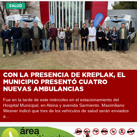
SALUD
CON LA PRESENCIA DE KREPLAK, EL
MUNICIPIO PRESENTÓ CUATRO
NUEVAS AMBULANCIAS
Fue en la tarde de este miércoles en el estacionamiento del
Hospital Municipal, en Alsina y avenida Sarmiento. Maximiliano
Wesner indicó que tres de los vehículos de salud serán enviados
a...