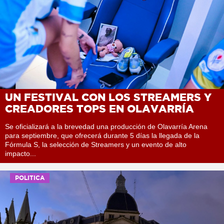
UN FESTIVAL CON LOS STREAMERS Y
CREADORES TOPS EN OLAVARRÍA
Se oficializará a la brevedad una producción de Olavarría Arena
para septiembre, que ofrecerá durante 5 días la llegada de la
Fórmula S, la selección de Streamers y un evento de alto
impacto...
POLITICA