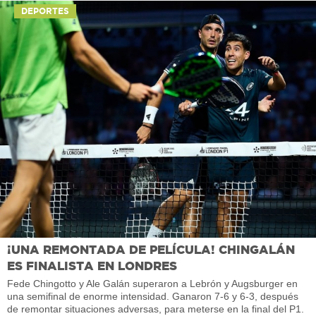
DEPORTES
¡UNA REMONTADA DE PELÍCULA! CHINGALÁN
ES FINALISTA EN LONDRES
Fede Chingotto y Ale Galán superaron a Lebrón y Augsburger en
una semifinal de enorme intensidad. Ganaron 7-6 y 6-3, después
de remontar situaciones adversas, para meterse en la final del P1.