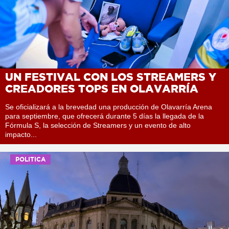
UN FESTIVAL CON LOS STREAMERS Y
CREADORES TOPS EN OLAVARRÍA
Se oficializará a la brevedad una producción de Olavarría Arena
para septiembre, que ofrecerá durante 5 días la llegada de la
Fórmula S, la selección de Streamers y un evento de alto
impacto...
POLITICA