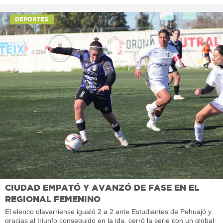
DEPORTES
CIUDAD EMPATÓ Y AVANZÓ DE FASE EN EL
REGIONAL FEMENINO
El elenco olavarriense igualó 2 a 2 ante Estudiantes de Pehuajó y
gracias al triunfo conseguido en la ida, cerró la serie con un global