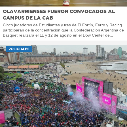
OLAVARRIENSES FUERON CONVOCADOS AL
CAMPUS DE LA CAB
Cinco jugadores de Estudiantes y tres de El Fortín, Ferro y Racing
participarán de la concentración que la Confederación Argentina de
Básquet realizará el 11 y 12 de agosto en el Dow Center de...
POLICIALES