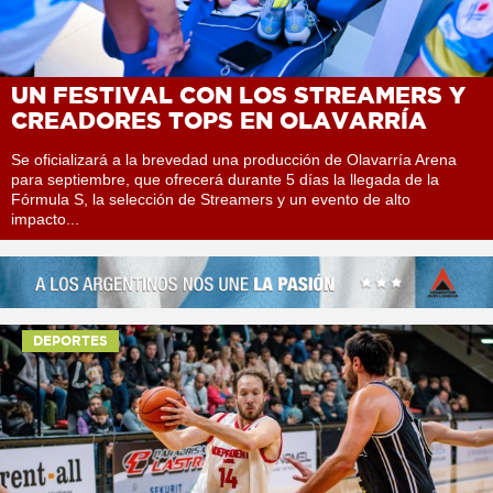
UN FESTIVAL CON LOS STREAMERS Y
CREADORES TOPS EN OLAVARRÍA
Se oficializará a la brevedad una producción de Olavarría Arena
para septiembre, que ofrecerá durante 5 días la llegada de la
Fórmula S, la selección de Streamers y un evento de alto
impacto...
DEPORTES