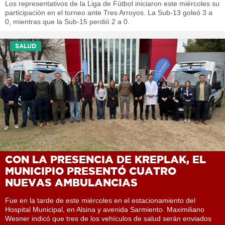
Los representativos de la Liga de Fútbol iniciaron este miércoles su
participación en el torneo ante Tres Arroyos. La Sub-13 goleó 3 a
0, mientras que la Sub-15 perdió 2 a 0.
SALUD
CON LA PRESENCIA DE KREPLAK, EL
MUNICIPIO PRESENTÓ CUATRO
NUEVAS AMBULANCIAS
Fue en la tarde de este miércoles en el estacionamiento del
Hospital Municipal, en Alsina y avenida Sarmiento. Maximiliano
Wesner indicó que tres de los vehículos de salud serán enviados