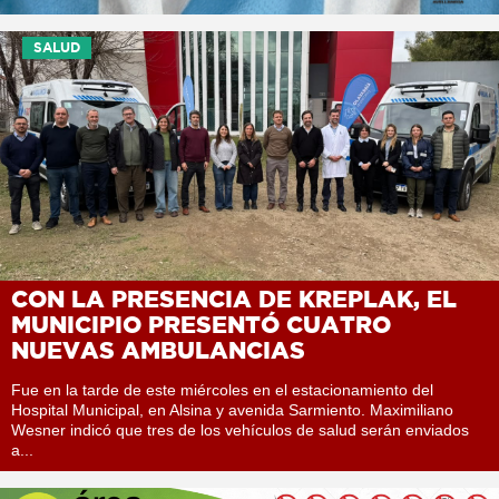
SALUD
CON LA PRESENCIA DE KREPLAK, EL
MUNICIPIO PRESENTÓ CUATRO
NUEVAS AMBULANCIAS
Fue en la tarde de este miércoles en el estacionamiento del
Hospital Municipal, en Alsina y avenida Sarmiento. Maximiliano
Wesner indicó que tres de los vehículos de salud serán enviados
a...