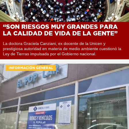
“SON RIESGOS MUY GRANDES PARA
LA CALIDAD DE VIDA DE LA GENTE”
La doctora Graciela Canziani, ex docente de la Unicen y
prestigiosa autoridad en materia de medio ambiente cuestionó la
Ley de Tierras impulsada por el Gobierno nacional.
INFORMACIÓN GENERAL