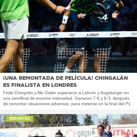
¡UNA REMONTADA DE PELÍCULA! CHINGALÁN
ES FINALISTA EN LONDRES
Fede Chingotto y Ale Galán superaron a Lebrón y Augsburger en
una semifinal de enorme intensidad. Ganaron 7-6 y 6-3, después
de remontar situaciones adversas, para meterse en la final del P1.
DEPORTES