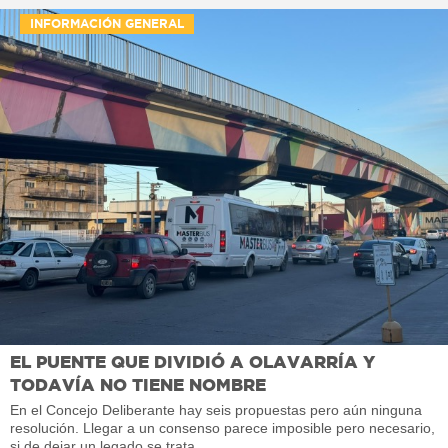
INFORMACIÓN GENERAL
EL PUENTE QUE DIVIDIÓ A OLAVARRÍA Y
TODAVÍA NO TIENE NOMBRE
En el Concejo Deliberante hay seis propuestas pero aún ninguna
resolución. Llegar a un consenso parece imposible pero necesario,
si de dejar un legado se trata.