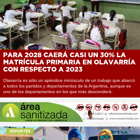
PARA 2028 CAERÁ CASI UN 30% LA
MATRÍCULA PRIMARIA EN OLAVARRÍA
CON RESPECTO A 2023
Olavarría es sólo un apéndice minúsculo de un trabajo que abarcó
a todos los partidos y departamentos de la Argentina, aunque es
uno de los departamentos en los que más descenderá.
DEPORTES