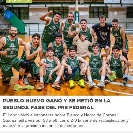
DEPORTES
PUEBLO NUEVO GANÓ Y SE METIÓ EN LA
SEGUNDA FASE DEL PRE FEDERAL
El Lobo volvió a imponerse sobre Blanco y Negro de Coronel
Suárez, esta vez por 93 a 58, cerró 2-0 la serie de reclasificación y
avanzó a la próxima instancia del certamen.