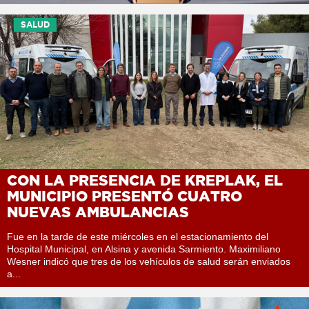
SALUD
CON LA PRESENCIA DE KREPLAK, EL
MUNICIPIO PRESENTÓ CUATRO
NUEVAS AMBULANCIAS
Fue en la tarde de este miércoles en el estacionamiento del
Hospital Municipal, en Alsina y avenida Sarmiento. Maximiliano
Wesner indicó que tres de los vehículos de salud serán enviados
a...