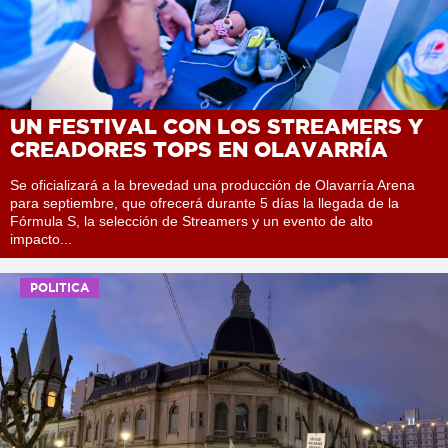
UN FESTIVAL CON LOS STREAMERS Y
CREADORES TOPS EN OLAVARRÍA
Se oficializará a la brevedad una producción de Olavarría Arena
para septiembre, que ofrecerá durante 5 días la llegada de la
Fórmula S, la selección de Streamers y un evento de alto
impacto...
POLITICA