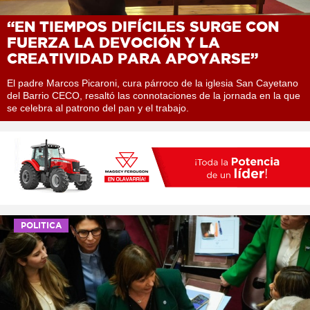
“EN TIEMPOS DIFÍCILES SURGE CON
FUERZA LA DEVOCIÓN Y LA
CREATIVIDAD PARA APOYARSE”
El padre Marcos Picaroni, cura párroco de la iglesia San Cayetano
del Barrio CECO, resaltó las connotaciones de la jornada en la que
se celebra al patrono del pan y el trabajo.
POLITICA